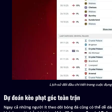
Lịch sử đối đầu chi tiết trong cuộc đụng
Dự đoán kèo phạt góc toàn trận
Ngay cả những người ít theo dõi bóng đá cũng có thể dễ dà