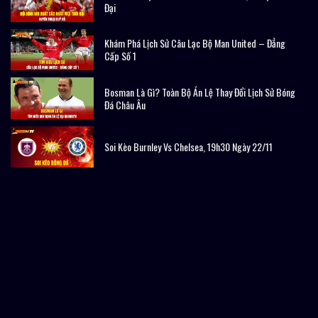
Đại
Khám Phá Lịch Sử Câu Lạc Bộ Man United – Đẳng
Cấp Số 1
Bosman Là Gì? Toàn Bộ Án Lệ Thay Đổi Lịch Sử Bóng
Đá Châu Âu
Soi Kèo Burnley Vs Chelsea, 19h30 Ngày 22/11