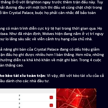
 thắng 0-0 với Brighton ngay trước thềm trận đấu này. Tuy
hải đương đầu với một lịch thi đấu vô cùng chật chội trong
hỏ lên Crystal Palace, buộc họ phải cân nhắc để bảo toàn
đang có màn trình diễn cực kỳ tệ hại trong thời gian qua. Họ
helsea. Như đã nhận định, Wolves hiện đang nằm ở vị trí nguy
ự lo lắng sâu sắc về viễn cảnh trụ hạng của chủ nhà.
ả năng ghi bàn của Crystal Palace đang có dấu hiệu giảm
1 trận đấu họ ghi được nhiều hơn 1 bàn thắng. Hơn nữa, những
 thường diễn ra khá khó khăn về mặt ghi bàn. Trong 4 cuộc
bàn thắng cao.
o kèo tài xỉu toàn trận:
Vì vậy, đối với kèo tài xỉu của cả
đầu dành cho các nhà đầu tư.