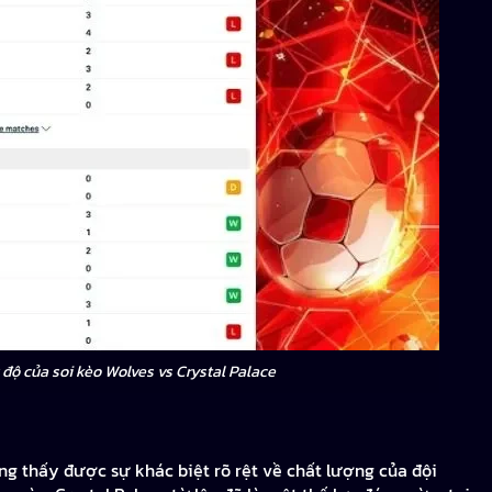
 độ của soi kèo Wolves vs Crystal Palace
ng thấy được sự khác biệt rõ rệt về chất lượng của đội