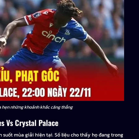
ứa hẹn những khoảnh khắc căng thẳng
es Vs Crystal Palace
 suốt mùa giải hiện tại. Số liệu cho thấy họ đang trong