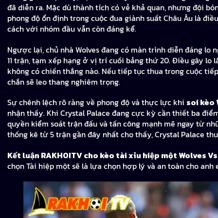
đã diễn ra. Mặc dù thành tích có vẻ khả quan, nhưng đội bó
phong độ ổn định trong cuộc đua giành suất Châu Âu là điều
cách với nhóm đầu vẫn còn đáng kể.
Ngược lại, chủ nhà Wolves đang có màn trình diễn đáng lo n
11 trận, tạm xếp hạng ở vị trí cuối bảng thứ 20. Điều gây lo 
không có chiến thắng nào. Nếu tiếp tục thua trong cuộc tiếp
chắn sẽ leo thang nghiêm trọng.
Sự chênh lệch rõ ràng về phong độ và thực lực khi
soi kèo
nhận thấy. Khi Crystal Palace đang cực kỳ cần thiết ba điể
quyền kiểm soát trận đấu và tấn công mạnh mẽ ngay từ những
thống kê từ 5 trận gần đây nhất cho thấy, Crystal Palace t
Kết luận RAKHOITV cho kèo tài xỉu hiệp một Wolves Vs
chọn Tài hiệp một sẽ là lựa chọn hợp lý và an toàn cho anh 