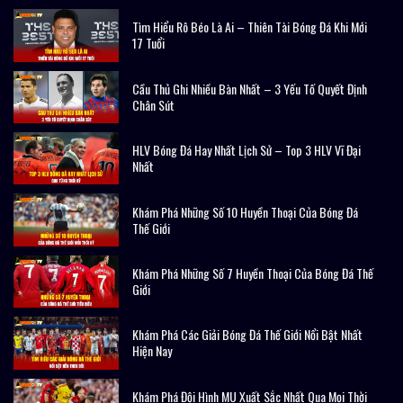
Tìm Hiểu Rô Béo Là Ai – Thiên Tài Bóng Đá Khi Mới
17 Tuổi
Cầu Thủ Ghi Nhiều Bàn Nhất – 3 Yếu Tố Quyết Định
Chân Sút
HLV Bóng Đá Hay Nhất Lịch Sử – Top 3 HLV Vĩ Đại
Nhất
Khám Phá Những Số 10 Huyền Thoại Của Bóng Đá
Thế Giới
Khám Phá Những Số 7 Huyền Thoại Của Bóng Đá Thế
Giới
Khám Phá Các Giải Bóng Đá Thế Giới Nổi Bật Nhất
Hiện Nay
Khám Phá Đội Hình MU Xuất Sắc Nhất Qua Mọi Thời