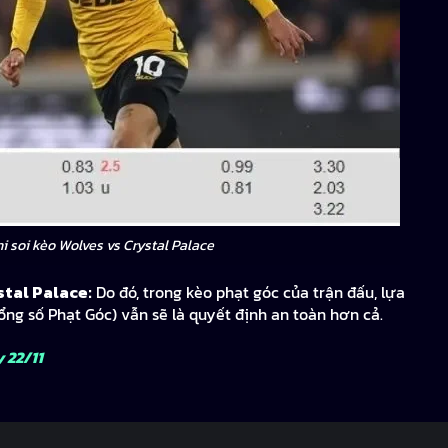
 soi kèo Wolves vs Crystal Palace
stal Palace:
Do đó, trong kèo phạt góc của trận đấu, lựa
Tổng số Phạt Góc) vẫn sẽ là quyết định an toàn hơn cả.
 22/11