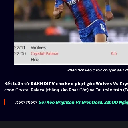
Phân tích kèo cược chuyên sâu khi
Kết luận từ RAKHOITV cho kèo phạt góc Wolves Vs Cry
chọn Crystal Palace (thắng kèo Phạt Góc) và Tài toàn trận (
Xem thêm:
Soi Kèo Brighton Vs Brentford, 22h00 Ngày