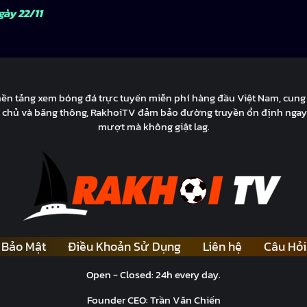
gày 22/11
n tảng xem bóng đá trực tuyến miễn phí hàng đầu Việt Nam, cung 
 máy chủ và băng thông, RakhoiTV đảm bảo đường truyền ổn định ngay
mượt mà không giật lag.
 Bảo Mật
Điều Khoản Sử Dụng
Liên hệ
Câu Hỏ
Open - Closed: 24h every day.
Founder CEO: Trần Văn Chiến