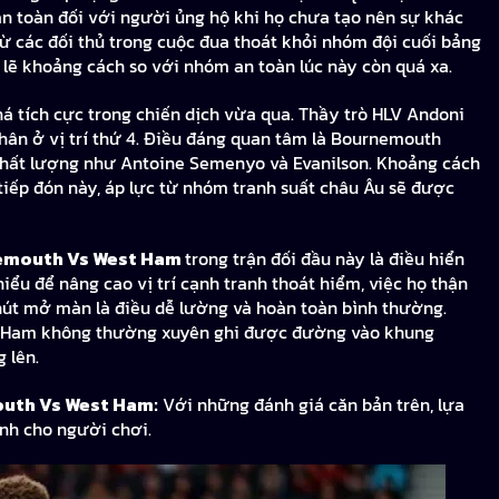
àn toàn đối với người ủng hộ khi họ chưa tạo nên sự khác
từ các đối thủ trong cuộc đua thoát khỏi nhóm đội cuối bảng
 lẽ khoảng cách so với nhóm an toàn lúc này còn quá xa.
há tích cực trong chiến dịch vừa qua. Thầy trò HLV Andoni
 chân ở vị trí thứ 4. Điều đáng quan tâm là Bournemouth
 chất lượng như Antoine Semenyo và Evanilson. Khoảng cách
 tiếp đón này, áp lực từ nhóm tranh suất châu Âu sẽ được
nemouth Vs West Ham
trong trận đối đầu này là điều hiển
iểu để nâng cao vị trí cạnh tranh thoát hiểm, việc họ thận
hút mở màn là điều dễ lường và hoàn toàn bình thường.
est Ham không thường xuyên ghi được đường vào khung
 lên.
outh Vs West Ham:
Với những đánh giá căn bản trên, lựa
ành cho người chơi.