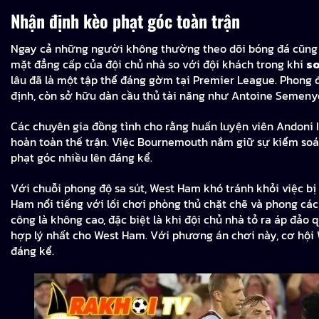
Nhận định kèo phạt góc toàn trận
Ngay cả những người không thường theo dõi bóng đá cũng 
mặt đẳng cấp của đội chủ nhà so với đội khách trong khi
so
lâu đã là một tập thể đáng gờm tại Premier League. Phong đ
định, còn sở hữu dàn cầu thủ tài năng như Antoine Semenyo, 
Các chuyên gia đồng tình cho rằng huấn luyện viên Andoni I
hoàn toàn thế trận. Việc Bournemouth nắm giữ sự kiểm soát
phạt góc nhiều lên đáng kể.
Với chuỗi phong độ sa sút, West Ham khó tránh khỏi việc bị 
Ham nổi tiếng với lối chơi phòng thủ chặt chẽ và phong các
công là không cao, đặc biệt là khi đội chủ nhà tỏ ra áp đảo
hợp lý nhất cho West Ham. Với phương án chơi này, cơ hội
đáng kể.