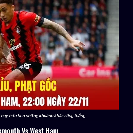
n này hứa hẹn những khoảnh khắc căng thẳng
rnemouth Vs West Ham