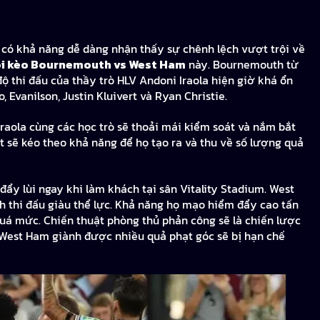
có khả năng dễ dàng nhận thấy sự chênh lệch vượt trội về
i kèo Bournemouth vs West Ham
này. Bournemouth từ
ộ thi đấu của thầy trò HLV Andoni Iraola hiện giờ khá ổn
Evanilson, Justin Kluivert và Ryan Christie.
raola cùng các học trò sẽ thoải mái kiểm soát và nắm bắt
 sẽ kéo theo khả năng để họ tạo ra và thu về số lượng quả
đẩy lùi ngay khi làm khách tại sân Vitality Stadium. West
h thi đấu giàu thể lực. Khả năng họ mạo hiểm đẩy cao tấn
 quá mức. Chiến thuật phòng thủ phản công sẽ là chiến lược
 West Ham giành được nhiều quả phạt góc sẽ bị hạn chế