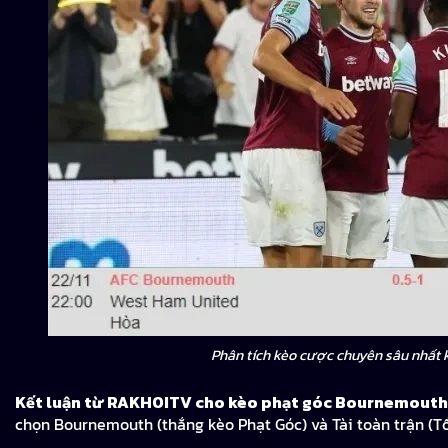
Phân tích kèo cược chuyên sâu nhất 
Kết luận từ RAKHOITV cho kèo phạt góc Bournemouth
chọn Bournemouth (thắng kèo Phạt Góc) và Tài toàn trận (Tổ