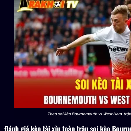
Theo soi kèo Bournemouth vs West Ham, trậ
Đánh giá kèo tài xỉu toàn trận soi kèo Bou