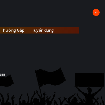
i Thường Gặp
Tuyển dụng
hứ hạng đội bóng tại RAKHOITV
 và đánh giá sự thăng trầm của các đội bóng yêu thích
ân tích chi tiết mang đến cái nhìn toàn diện. Từ đó giúp
ủa các giải đấu.
0955
 trên toàn cầu
êu thích chỉ bằng vài thao tác tìm kiếm đơn giản trong