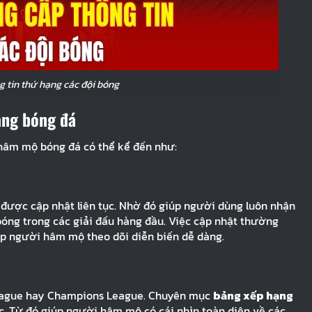
 tin thứ hạng các đội bóng
ạng bóng đá
hâm mộ bóng đá có thể kể đến như:
được cập nhật liên tục. Nhờ đó giúp người dùng luôn nhận
 bóng trong các giải đấu hàng đầu. Việc cập nhật thường
iúp người hâm mộ theo dõi diễn biến dễ dàng.
 League hay Champions League. Chuyên mục
bảng xếp hạng
c. Từ đó giúp người hâm mộ có cái nhìn toàn diện về các