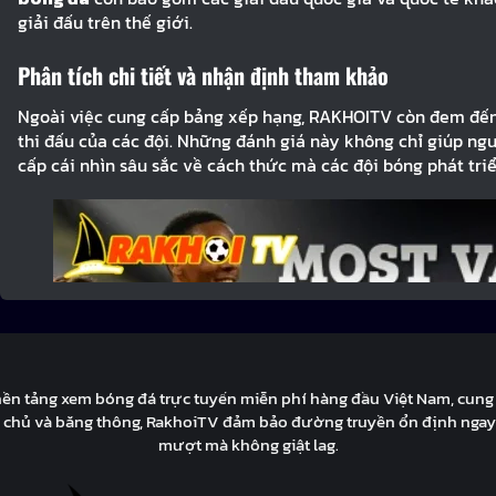
giải đấu trên thế giới.
Phân tích chi tiết và nhận định tham khảo
Ngoài việc cung cấp bảng xếp hạng, RAKHOITV còn đem đến
thi đấu của các đội. Những đánh giá này không chỉ giúp ngư
cấp cái nhìn sâu sắc về cách thức mà các đội bóng phát triể
n tảng xem bóng đá trực tuyến miễn phí hàng đầu Việt Nam, cung 
 máy chủ và băng thông, RakhoiTV đảm bảo đường truyền ổn định ngay
mượt mà không giật lag.