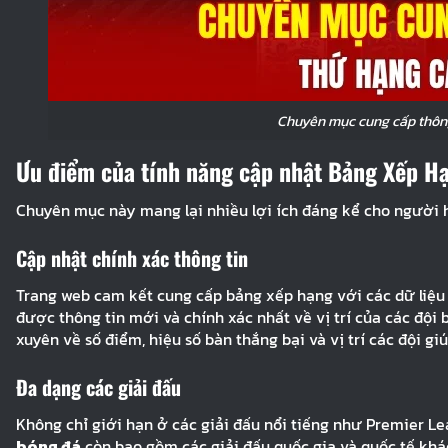
Chuyên mục cung cấp thông
Ưu điểm của tính năng cập nhật Bảng Xếp H
Chuyên mục này mang lại nhiều lợi ích đáng kể cho người 
Cập nhật chính xác thông tin
Trang web cam kết cung cấp bảng xếp hạng với các dữ liệu 
được thông tin mới và chính xác nhất về vị trí của các đội
xuyên về số điểm, hiệu số bàn thắng bại và vị trí các đội g
Đa dạng các giải đấu
Không chỉ giới hạn ở các giải đấu nổi tiếng như Premier
bóng đá
còn bao gồm các giải đấu quốc gia và quốc tế khá