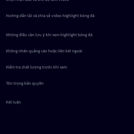
Hướng dẫn tải và chia sẻ video highlight bóng đá
Những điều cần lưu ý khi xem highlight bóng đá
Không nhấn quảng cáo hoặc liên kết ngoài
Kiểm tra chất lượng trước khi xem
Tôn trọng bản quyền
Kết luận