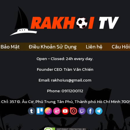
 Bảo Mật
Điều Khoản Sử Dụng
Liên hệ
Câu Hỏ
Open - Closed: 24h every day.
Founder CEO: Trần Văn Chiến
Email:
rakhoius@gmail.com
Phone: 0911200112
 Chỉ: 357 Đ. Âu Cơ, Phú Trung, Tân Phú, Thành phố Hồ Chí Minh 70
Xem video highlight giúp t
Chứng kiến các khoảnh khắc đáng nhớ
Mỗi trận đấu bóng đá đều chứa đựng những khoảnh khắc kh