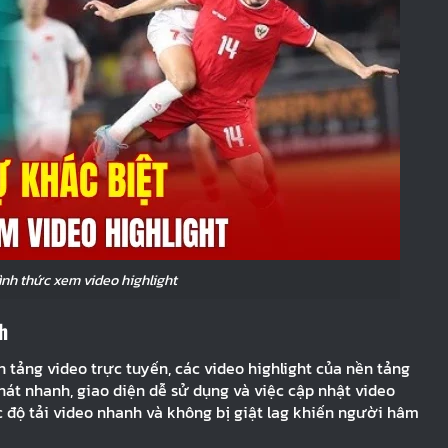
ình thức xem video highlight
h
tảng video trực tuyến, các video highlight của nền tảng
hát nhanh, giao diện dễ sử dụng và việc cập nhật video
ốc độ tải video nhanh và không bị giật lag khiến người hâm