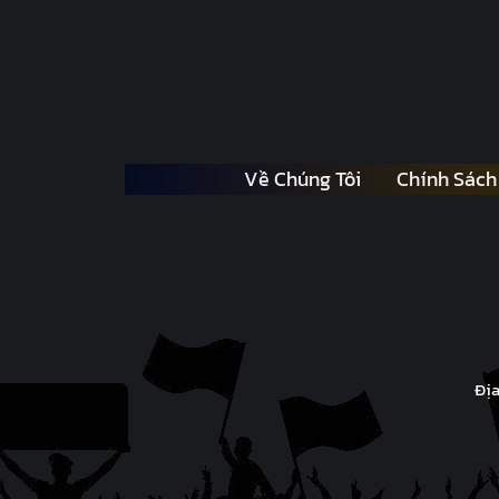
Về Chúng Tôi
Chính Sách
Địa