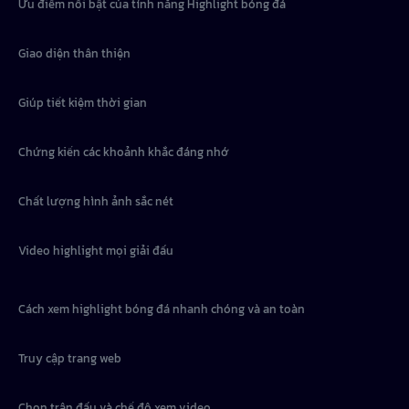
Ưu điểm nổi bật của tính năng Highlight bóng đá
Giao diện thân thiện
Giúp tiết kiệm thời gian
Chứng kiến các khoảnh khắc đáng nhớ
Chất lượng hình ảnh sắc nét
Video highlight mọi giải đấu
Cách xem highlight bóng đá nhanh chóng và an toàn
Truy cập trang web
Chọn trận đấu và chế độ xem video