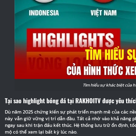
Tìm hiểu sự khác biệt của h
Tại sao highlight bóng đá tại RAKHOITV được yêu thíc
Dù năm 2025 chứng kiến sự phát triển mạnh mẽ của các nền 
này vẫn giữ vững vị trí dẫn đầu. Tất cả nhờ vào khả năng p
ngay sau khi trận đấu kết thúc. Hệ thống lưu trữ ổn định, t
mộ có thể xem lại bất kỳ lúc nào.