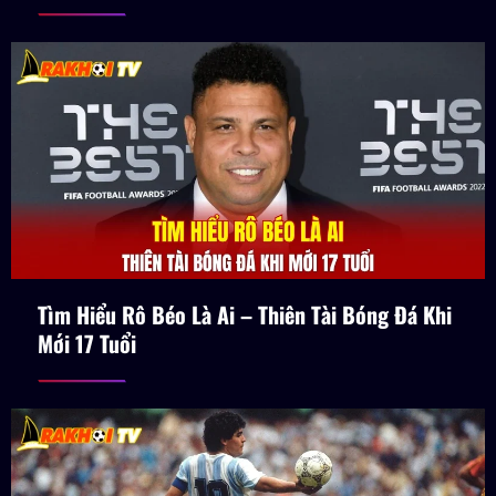
Tìm Hiểu Rô Béo Là Ai – Thiên Tài Bóng Đá Khi
Mới 17 Tuổi