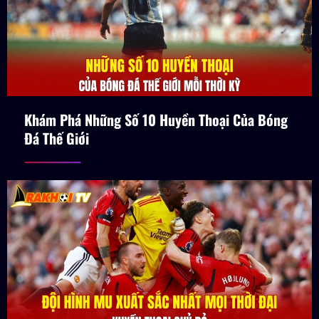
Khám Phá Những Số 10 Huyền Thoại Của Bóng
Đá Thế Giới