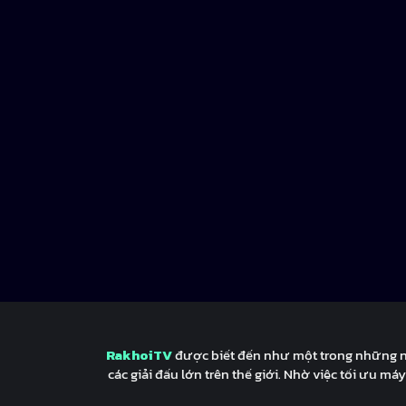
RakhoiTV
được biết đến như một trong những nề
các giải đấu lớn trên thế giới. Nhờ việc tối ưu