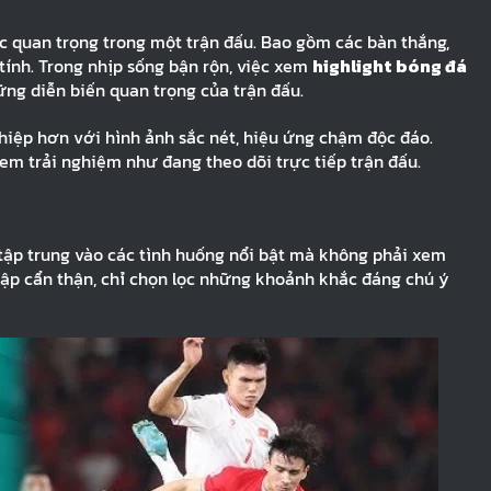
c quan trọng trong một trận đấu. Bao gồm các bàn thắng,
tính. Trong nhịp sống bận rộn, việc xem
highlight bóng đá
ng diễn biến quan trọng của trận đấu.
hiệp hơn với hình ảnh sắc nét, hiệu ứng chậm độc đáo.
em trải nghiệm như đang theo dõi trực tiếp trận đấu.
 tập trung vào các tình huống nổi bật mà không phải xem
ập cẩn thận, chỉ chọn lọc những khoảnh khắc đáng chú ý