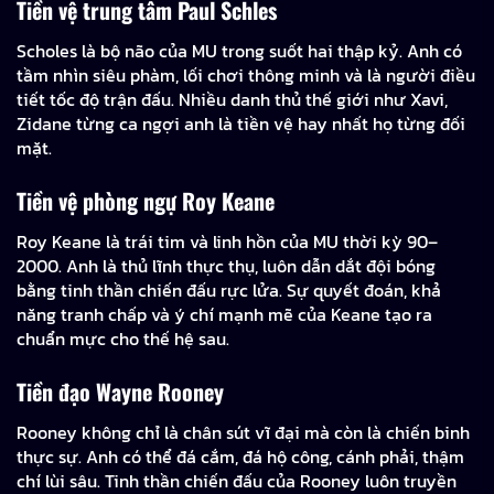
Tiền vệ trung tâm Paul Schles
Scholes là bộ não của MU trong suốt hai thập kỷ. Anh có
tầm nhìn siêu phàm, lối chơi thông minh và là người điều
tiết tốc độ trận đấu. Nhiều danh thủ thế giới như Xavi,
Zidane từng ca ngợi anh là tiền vệ hay nhất họ từng đối
mặt.
Tiền vệ phòng ngự Roy Keane
Roy Keane là trái tim và linh hồn của MU thời kỳ 90–
2000. Anh là thủ lĩnh thực thụ, luôn dẫn dắt đội bóng
bằng tinh thần chiến đấu rực lửa. Sự quyết đoán, khả
năng tranh chấp và ý chí mạnh mẽ của Keane tạo ra
chuẩn mực cho thế hệ sau.
Tiền đạo Wayne Rooney
Rooney không chỉ là chân sút vĩ đại mà còn là chiến binh
thực sự. Anh có thể đá cắm, đá hộ công, cánh phải, thậm
chí lùi sâu. Tinh thần chiến đấu của Rooney luôn truyền