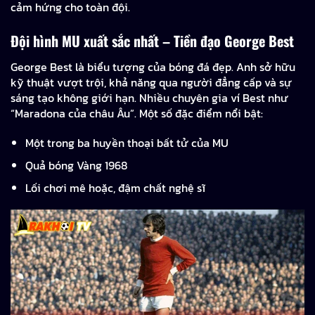
cảm hứng cho toàn đội.
Đội hình MU xuất sắc nhất – Tiền đạo George Best
George Best là biểu tượng của bóng đá đẹp. Anh sở hữu
kỹ thuật vượt trội, khả năng qua người đẳng cấp và sự
sáng tạo không giới hạn. Nhiều chuyên gia ví Best như
“Maradona của châu Âu”. Một số đặc điểm nổi bật:
Một trong ba huyền thoại bất tử của MU
Quả bóng Vàng 1968
Lối chơi mê hoặc, đậm chất nghệ sĩ