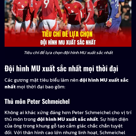
Tiêu chí để lựa chọn đội hình MU xuất sắc nhất
Đội hình MU xuất sắc nhất mọi thời đại
Các gương mặt tiêu biểu làm nên
đội hình MU xuất sắc
nhất
mọi thời đại bao gồm:
Thủ môn Peter Schmeichel
Không ai khác xứng đáng hơn Peter Schmeichel cho vị trí
thủ môn trong
đội hình MU xuất sắc nhất
. Sự hiện diện
của ông trong khung gỗ tạo cảm giác chắc chắn tuyệt
đối. Với thân hình cao lớn nhưng linh hoạt, Schmeichel