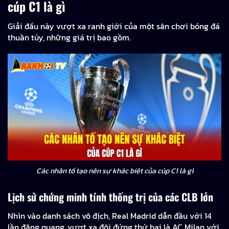
cúp C1 là gì
Giải đấu này vượt xa ranh giới của một sân chơi bóng đá
thuần túy, những giá trị bao gồm.
Các nhân tố tạo nên sự khác biệt của cúp C1 là gì
Lịch sử chứng minh tính thống trị của các CLB lớn
Nhìn vào danh sách vô địch, Real Madrid dẫn đầu với 14
lần đăng quang, vượt xa đội đứng thứ hai là AC Milan với