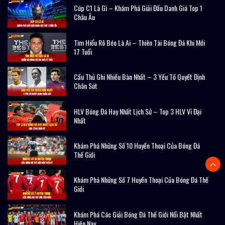
Cúp C1 Là Gì – Khám Phá Giải Đấu Danh Giá Top 1
Châu Âu
Tìm Hiểu Rô Béo Là Ai – Thiên Tài Bóng Đá Khi Mới
17 Tuổi
Cầu Thủ Ghi Nhiều Bàn Nhất – 3 Yếu Tố Quyết Định
Chân Sút
HLV Bóng Đá Hay Nhất Lịch Sử – Top 3 HLV Vĩ Đại
Nhất
Khám Phá Những Số 10 Huyền Thoại Của Bóng Đá
Thế Giới
Khám Phá Những Số 7 Huyền Thoại Của Bóng Đá Thế
Giới
Khám Phá Các Giải Bóng Đá Thế Giới Nổi Bật Nhất
Hiện Nay