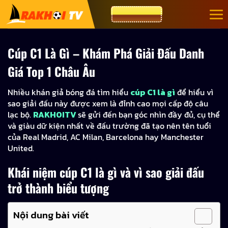
Bỏ
CƯỢC TOPBET
qua
nội
dung
Cúp C1 Là Gì – Khám Phá Giải Đấu Danh
Giá Top 1 Châu Âu
Nhiều khán giả bóng đá tìm hiểu
cúp C1 là gì
để hiểu vì
sao giải đấu này được xem là đỉnh cao mọi cấp độ câu
lạc bộ.
RAKHOITV
sẽ gửi đến bạn góc nhìn đầy đủ, cụ thể
và giàu dữ kiện nhất về đấu trường đã tạo nên tên tuổi
của Real Madrid, AC Milan, Barcelona hay Manchester
United.
Khái niệm cúp C1 là gì và vì sao giải đấu
trở thành biểu tượng
Nội dung bài viết