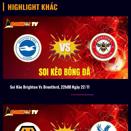
HIGHLIGHT KHÁC
Soi Kèo Brighton Vs Brentford, 22h00 Ngày 22/11