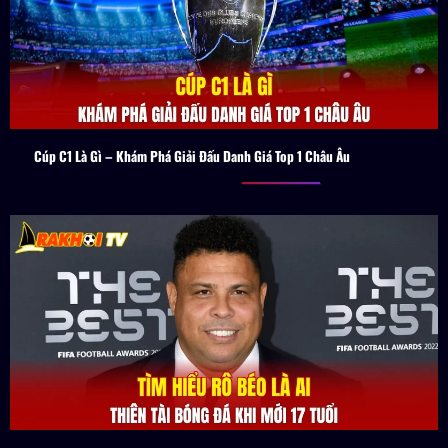
Cúp C1 Là Gì – Khám Phá Giải Đấu Danh Giá Top 1 Châu Âu