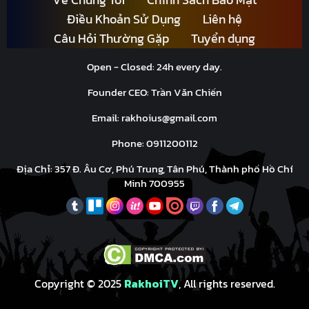
Điều Khoản Sử Dụng
Liên hệ
Câu Hỏi Thường Gặp
Tuyển dụng
Open - Closed: 24h every day.
Founder CEO: Trần Văn Chiến
Email:
rakhoius@gmail.com
Phone: 0911200112
Địa Chỉ: 357 Đ. Âu Cơ, Phú Trung, Tân Phú, Thành phố Hồ Chí
Minh 700955
Copyright © 2025
RakhoiTV
, All rights reserved.