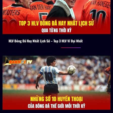
HLV Bóng Đá Hay Nhất Lịch Sử – Top 3 HLV Vĩ Đại Nhất