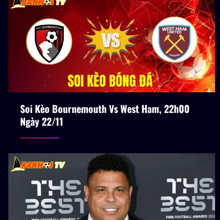
Soi Kèo Bournemouth Vs West Ham, 22h00
Ngày 22/11