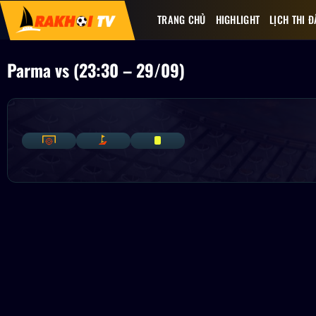
Bỏ
TRANG CHỦ
HIGHLIGHT
LỊCH THI 
qua
nội
dung
Parma vs (23:30 – 29/09)