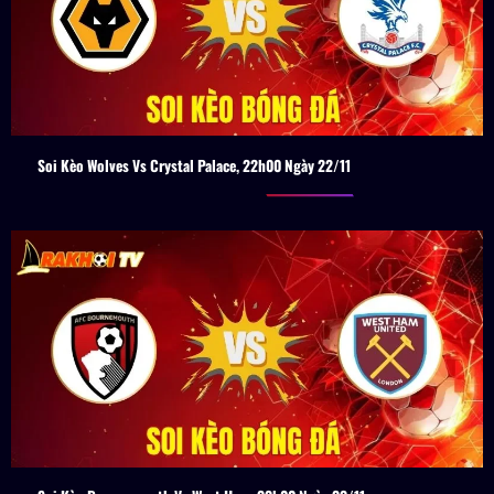
Soi Kèo Wolves Vs Crystal Palace, 22h00 Ngày 22/11