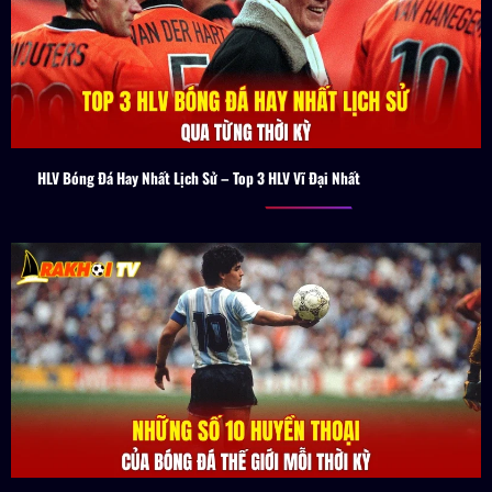
HLV Bóng Đá Hay Nhất Lịch Sử – Top 3 HLV Vĩ Đại Nhất