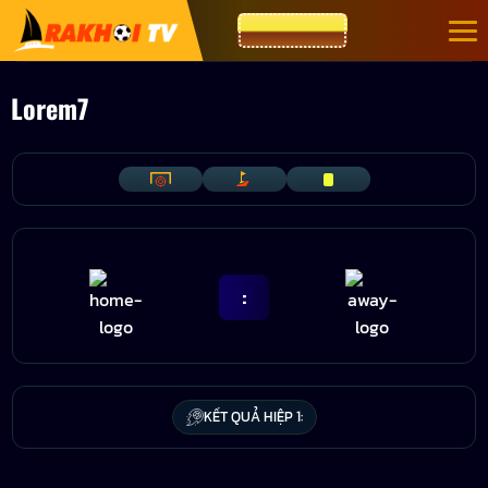
Bỏ
CƯỢC TOPBET
qua
nội
dung
Lorem7
:
KẾT QUẢ HIỆP 1: