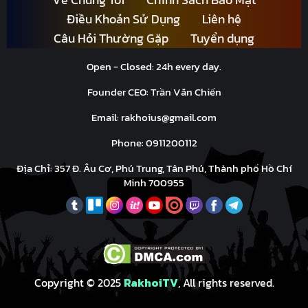
Điều Khoản Sử Dụng
Liên hệ
Câu Hỏi Thường Gặp
Tuyển dụng
Open - Closed: 24h every day.
Founder CEO: Trần Văn Chiến
Email:
rakhoius@gmail.com
Phone: 0911200112
Địa Chỉ: 357 Đ. Âu Cơ, Phú Trung, Tân Phú, Thành phố Hồ Chí
Minh 700955
Copyright © 2025
RakhoiTV
, All rights reserved.