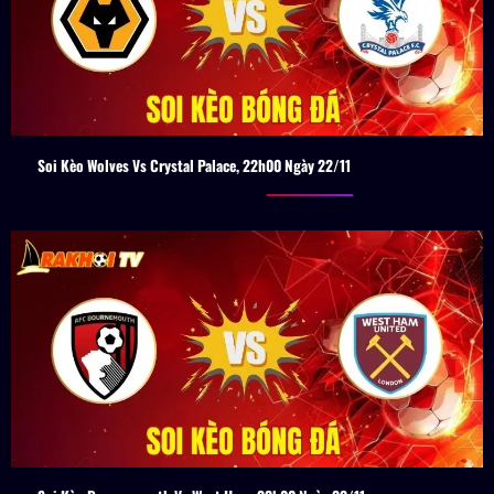
Soi Kèo Wolves Vs Crystal Palace, 22h00 Ngày 22/11