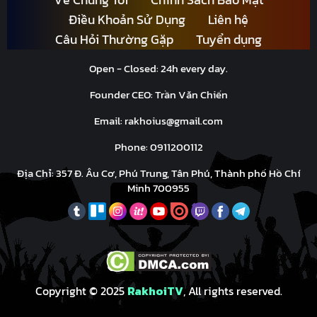
Điều Khoản Sử Dụng
Liên hệ
Câu Hỏi Thường Gặp
Tuyển dụng
Open - Closed: 24h every day.
Founder CEO: Trần Văn Chiến
Email:
rakhoius@gmail.com
Phone: 0911200112
Địa Chỉ: 357 Đ. Âu Cơ, Phú Trung, Tân Phú, Thành phố Hồ Chí
Minh 700955
Copyright © 2025
RakhoiTV
, All rights reserved.