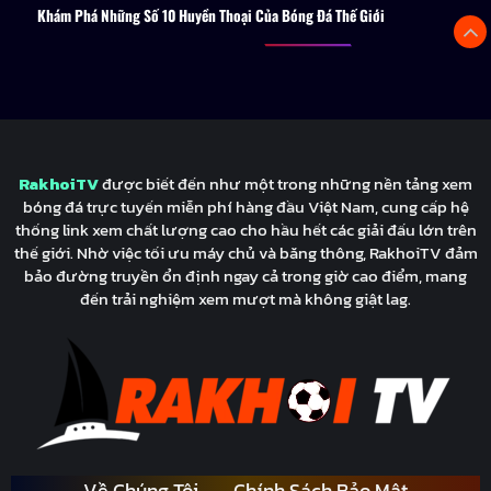
Khám Phá Những Số 10 Huyền Thoại Của Bóng Đá Thế Giới
RakhoiTV
được biết đến như một trong những nền tảng xem
bóng đá trực tuyến miễn phí hàng đầu Việt Nam, cung cấp hệ
thống link xem chất lượng cao cho hầu hết các giải đấu lớn trên
thế giới. Nhờ việc tối ưu máy chủ và băng thông, RakhoiTV đảm
bảo đường truyền ổn định ngay cả trong giờ cao điểm, mang
đến trải nghiệm xem mượt mà không giật lag.
Về Chúng Tôi
Chính Sách Bảo Mật