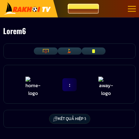
Bỏ
CƯỢC TOPBET
qua
nội
dung
Lorem6
:
KẾT QUẢ HIỆP 1: