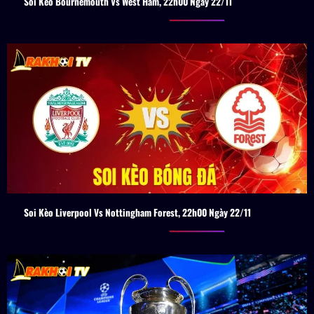
Soi Kèo Bournemouth Vs West Ham, 22h00 Ngày 22/11
Soi Kèo Liverpool Vs Nottingham Forest, 22h00 Ngày 22/11