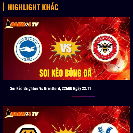
HIGHLIGHT KHÁC
Soi Kèo Brighton Vs Brentford, 22h00 Ngày 22/11