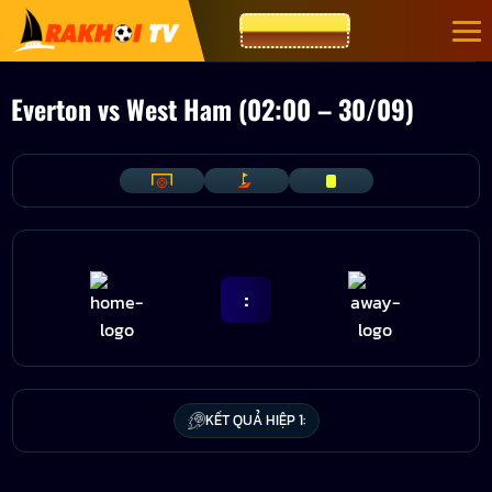
Bỏ
CƯỢC TOPBET
qua
nội
dung
Everton vs West Ham (02:00 – 30/09)
:
KẾT QUẢ HIỆP 1: