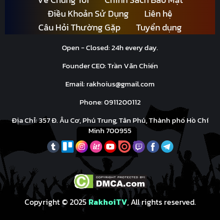
Điều Khoản Sử Dụng
Liên hệ
Câu Hỏi Thường Gặp
Tuyển dụng
Open - Closed: 24h every day.
Founder CEO: Trần Văn Chiến
Email:
rakhoius@gmail.com
Phone: 0911200112
Địa Chỉ: 357 Đ. Âu Cơ, Phú Trung, Tân Phú, Thành phố Hồ Chí
Minh 700955
Copyright © 2025
RakhoiTV
, All rights reserved.